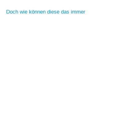
Doch wie können diese das immer
größer werdende Pensum erfüllen?
Einen Ausweg bieten moderne
Redaktionssysteme, die die
Herstellung von Technischen
Dokumentationen signifikant
vereinfachen und beschleunigen –
und dabei höchste Qualität
gewährleisten. Vor allem solche
Redaktionssysteme, die einen
modularen Aufbau der Dokumentation
ermöglichen, bieten entscheidende
Vorteile: Informationsblöcke aus
älteren Technischen
Dokumentationen, die für neue